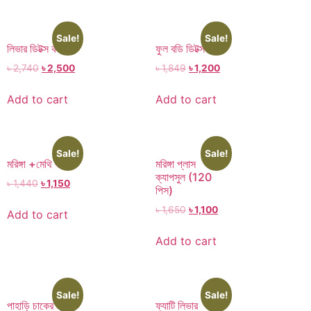
Sale!
Sale!
লিভার ডিটক্স কম্বো
ফুল বডি ডিটক্স
৳
2,740
৳
2,500
৳
1,849
৳
1,200
Add to cart
Add to cart
Sale!
Sale!
মরিঙ্গা +মেথি কম্বো
মরিঙ্গা প্লাস
ক্যাপসুল (120
৳
1,440
৳
1,150
পিস)
৳
1,650
৳
1,100
Add to cart
Add to cart
Sale!
Sale!
পাহাড়ি চাকের মধু 2
ফ্যাটি লিভার