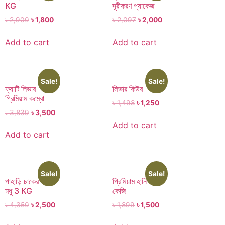
KG
দূরীকরণ প্যাকেজ
৳
2,900
৳
1,800
৳
2,097
৳
2,000
Add to cart
Add to cart
Sale!
Sale!
ফ্যাটি লিভার
লিভার কিউর
প্রিমিয়াম কম্বো
৳
1,498
৳
1,250
৳
3,839
৳
3,500
Add to cart
Add to cart
Sale!
Sale!
পাহাড়ি চাকের ঔষধি
প্রিমিয়াম হানি ১
মধু 3 KG
কেজি
৳
4,350
৳
2,500
৳
1,899
৳
1,500