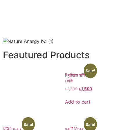
Feautured Products
Sale!
প্রিমিয়াম হানি ১
কেজি
৳
1,899
৳
1,500
Add to cart
Sale!
Sale!
ডিটক্সি ফায়ার
ফ্যাটি লিভার