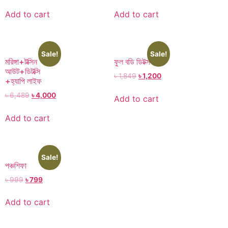
Add to cart
Add to cart
Sale!
Sale!
মরিঙ্গা+টক্সিন
ফুল বডি ডিটক্স
আউট+ডিটক্সি
৳
1,849
৳
1,200
+হ্যাপি লাইফ
৳
6,489
৳
4,000
Add to cart
Add to cart
Sale!
পঞ্চশিফা
৳
999
৳
799
Add to cart