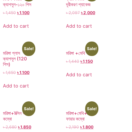
ক্যাপসুল-১২০ পিস
দূরীকরণ প্যাকেজ
৳
1,450
৳
1,100
৳
2,097
৳
2,000
Add to cart
Add to cart
Sale!
Sale!
মরিঙ্গা প্লাস
মরিঙ্গা +মেথি কম্বো
ক্যাপসুল (120
৳
1,440
৳
1,150
পিস)
৳
1,650
৳
1,100
Add to cart
Add to cart
Sale!
Sale!
মরিঙ্গা+টক্সিন আউট
মরিঙ্গা+মেথি+ডিটক্সি
কম্বো
ফায়ার কম্বো
৳
2,680
৳
1,850
৳
2,190
৳
1,800