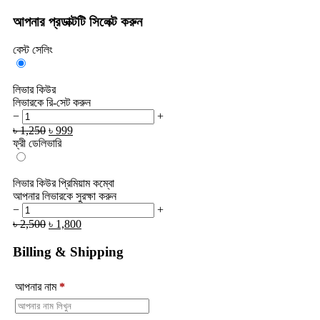
আপনার প্রডাক্টটি সিলেক্ট করুন
বেস্ট সেলিং
লিভার কিউর
লিভারকে রি-সেট করুন
−
+
৳
1,250
৳
999
ফ্রী ডেলিভারি
লিভার কিউর প্রিমিয়াম কম্বো
আপনার লিভারকে সুরক্ষা করুন
−
+
৳
2,500
৳
1,800
Billing & Shipping
আপনার নাম
*